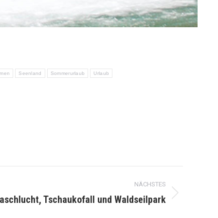
mmen
Seenland
Sommerurlaub
Urlaub
NÄCHSTES
schlucht, Tschaukofall und Waldseilpark