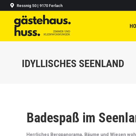
Ressnig 50 | 9170 Ferlach
H
IDYLLISCHES SEENLAND
Badespaß im Seenla
Herrliches Bergpanorama, Bäume und Wiesen wohin