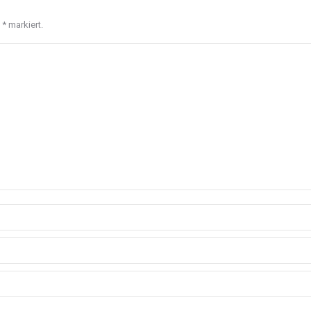
t
*
markiert.