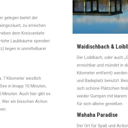
r gelegen bietet der
 eingezäunt, zu erreichen
t neben dem Kreisverkehr
n. Hohe Laubbäume spenden
Waidischbach & Loib
) liegen in unmittelbarer
Der Loiblbach, oder auch „
erreichbar und mündet in d
Kilometer entfernt) werden 
a. 7 Kilometer westlich
und Badeplatz benutzt. Bei
See in knapp 10 Minuten,
sich schöne Plätzchen find
 Minuten. Auch hier gibt es
wieder Gumpen mit klarem 
e. Wer ein bisschen Action
für sich alleine genießen.
ben.
Wahaha Paradise
Der Ort für Spaß und Acti