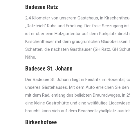
Badesee Ratz
2,4 Kilometer von unserem Gästehaus, in Kirschentheue
„Ratzteich“ Ruhe und Erholung. Der freie Seezugang ist
ist er über eine Holzgartentür auf dem Parkplatz direk
Kirschentheuer mit dem graugrünlichen Glasobeliske
Schatten, die nächsten Gasthäuser (GH Ratz, GH Schütz
Nähe.
Badesee St. Johann
Der Badesee St. Johann liegt in Feistritz im Rosental, c
unseres Gästehauses. Mit dem Auto erreichen Sie den 
mit dem Rad, entlang des beliebten Drauradweges, in 25
eine kleine Gastrohütte und eine weitläufige Liegewies
braucht, kann sich auf dem Beachvolleyballplatz austo
Birkenhofsee