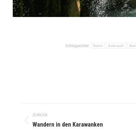
Schlagwörter:
Baden
Badespaß
Bad
Kommentarnavigation
ZURÜCK
Wandern in den Karawanken
Vorheriger
Beitrag: