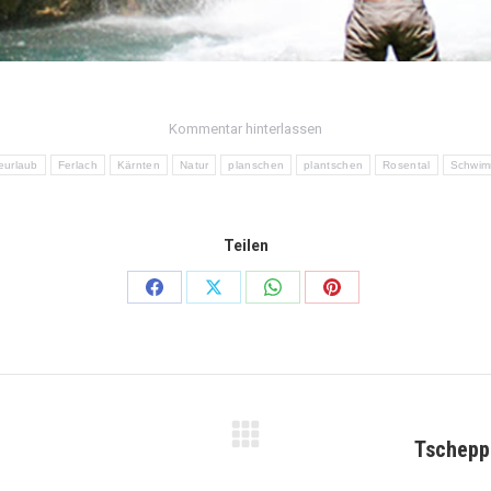
Kommentar hinterlassen
eurlaub
Ferlach
Kärnten
Natur
planschen
plantschen
Rosental
Schwi
Teilen
Teilen
Teilen
Teilen
Teilen
auf
auf
auf
auf
Facebook
X
WhatsApp
Pinterest
Tscheppa
Nächster
Beitrag: