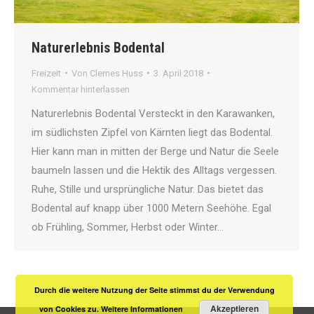
Naturerlebnis Bodental
Freizeit
Von
Clemes Huss
3. April 2018
Kommentar hinterlassen
Naturerlebnis Bodental Versteckt in den Karawanken,
im südlichsten Zipfel von Kärnten liegt das Bodental.
Hier kann man in mitten der Berge und Natur die Seele
baumeln lassen und die Hektik des Alltags vergessen.
Ruhe, Stille und ursprüngliche Natur. Das bietet das
Bodental auf knapp über 1000 Metern Seehöhe. Egal
ob Frühling, Sommer, Herbst oder Winter…
Durch die weitere Nutzung der Seite stimmst du der Verwendung
Akzeptieren
von Cookies zu.
Weitere Informationen