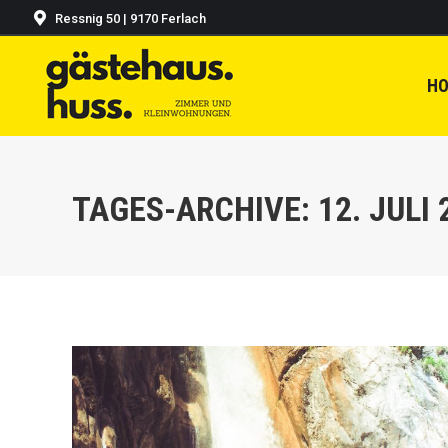
Ressnig 50 | 9170 Ferlach
H
TAGES-ARCHIVE:
12. JULI